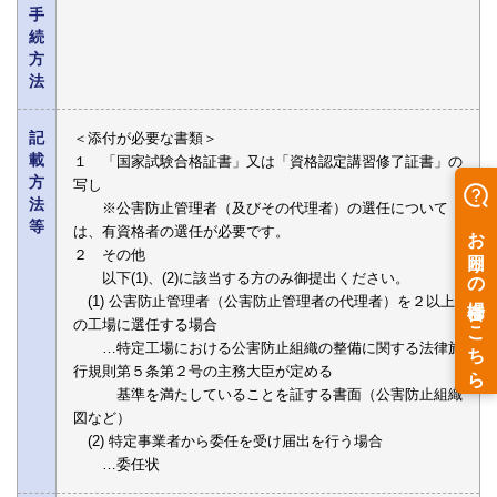
手
続
方
法
記
＜添付が必要な書類＞
載
１ 「国家試験合格証書」又は「資格認定講習修了証書」の
方
写し
法
※公害防止管理者（及びその代理者）の選任について
等
は、有資格者の選任が必要です。
２ その他
以下(1)、(2)に該当する方のみ御提出ください。
(1) 公害防止管理者（公害防止管理者の代理者）を２以上
の工場に選任する場合
…特定工場における公害防止組織の整備に関する法律施
行規則第５条第２号の主務大臣が定める
基準を満たしていることを証する書面（公害防止組織
図など）
(2) 特定事業者から委任を受け届出を行う場合
…委任状