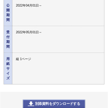
公
2022年04月01日～
開
期
間
受
2022年05月01日～
付
期
間
用
縦 1ページ
紙
サ
イ
ズ
別添資料をダウンロードする