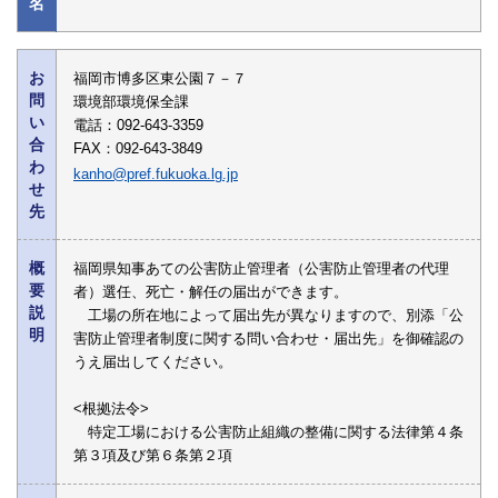
名
お
福岡市博多区東公園７－７
問
環境部環境保全課
い
電話：092-643-3359
合
FAX：092-643-3849
わ
kanho@pref.fukuoka.lg.jp
せ
先
概
福岡県知事あての公害防止管理者（公害防止管理者の代理
要
者）選任、死亡・解任の届出ができます。
説
工場の所在地によって届出先が異なりますので、別添「公
明
害防止管理者制度に関する問い合わせ・届出先」を御確認の
うえ届出してください。
<根拠法令>
特定工場における公害防止組織の整備に関する法律第４条
第３項及び第６条第２項