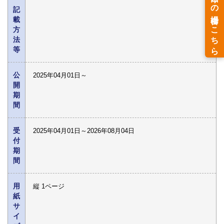
記
載
方
法
等
公
2025年04月01日～
開
期
間
受
2025年04月01日～2026年08月04日
付
期
間
用
縦 1ページ
紙
サ
イ