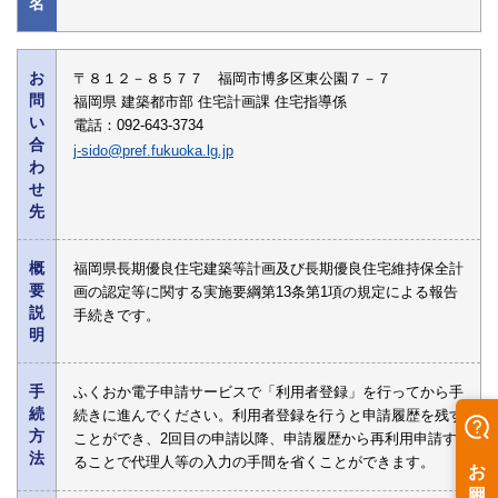
名
お
〒８１２－８５７７ 福岡市博多区東公園７－７
問
福岡県 建築都市部 住宅計画課 住宅指導係
い
電話：092-643-3734
合
j-sido@pref.fukuoka.lg.jp
わ
せ
先
概
福岡県長期優良住宅建築等計画及び長期優良住宅維持保全計
要
画の認定等に関する実施要綱第13条第1項の規定による報告
説
手続きです。
明
手
ふくおか電子申請サービスで「利用者登録」を行ってから手
続
続きに進んでください。利用者登録を行うと申請履歴を残す
方
ことができ、2回目の申請以降、申請履歴から再利用申請す
法
ることで代理人等の入力の手間を省くことができます。