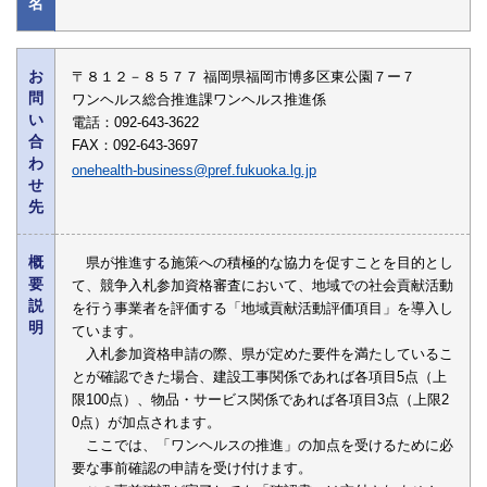
名
お
〒８１２－８５７７ 福岡県福岡市博多区東公園７ー７
問
ワンヘルス総合推進課ワンヘルス推進係
い
電話：092-643-3622
合
FAX：092-643-3697
わ
onehealth-business@pref.fukuoka.lg.jp
せ
先
概
県が推進する施策への積極的な協力を促すことを目的とし
要
て、競争入札参加資格審査において、地域での社会貢献活動
説
を行う事業者を評価する「地域貢献活動評価項目」を導入し
明
ています。
入札参加資格申請の際、県が定めた要件を満たしているこ
とが確認できた場合、建設工事関係であれば各項目5点（上
限100点）、物品・サービス関係であれば各項目3点（上限2
0点）が加点されます。
ここでは、「ワンヘルスの推進」の加点を受けるために必
要な事前確認の申請を受け付けます。