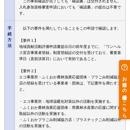
この事前確認が完了しても「確認書」は交付されません。
入札参加資格審査申請においても「確認書」の提出は不要で
す。
手
以下の要件を満たしていることをこの申請で確認します。
続
方
【要件１】
法
地域貢献活動評価申請書提出日の前年度までに、「ワンヘル
ス宣言事業者登録」制度登録証の交付を受けており、審査基
準日（直前決算日）において有効であること。
【要件２】
エコ事業所・ふくおか農林漁業応援団体・プラごみ削減協力
店の登録を受けている事業者・団体は、下記要件を満たすこ
と。
・エコ事業所：地球温暖化対策以外の活動を実施する。
・ふくおか農林漁業応援団体：県農林水産業の応援に関する
取組以外の活動を実施する。
・ふくおかプラごみ削減協力店：プラスチックごみ削減以外
の活動を実施する。