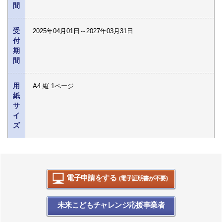
間
受
2025年04月01日～2027年03月31日
付
期
間
用
A4 縦 1ページ
紙
サ
イ
ズ
電子申請をする
(電子証明書が不要)
未来こどもチャレンジ応援事業者