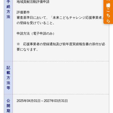
手
地域貢献活動評価申請
続
方
評価要件
法
審査基準日において、「未来こどもチャレンジ応援事業者」
の登録を受けていること。
申請方法（電子申請のみ）
※ 応援事業者の登録通知及び前年度実績報告書の添付が必
要になります。
記
載
方
法
等
公
2025年04月01日～2027年03月31日
開
期