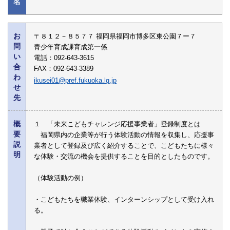
名
お
〒８１２－８５７７ 福岡県福岡市博多区東公園７ー７
問
青少年育成課育成第一係
い
電話：092-643-3615
合
FAX：092-643-3389
わ
ikusei01@pref.fukuoka.lg.jp
せ
先
概
１ 「未来こどもチャレンジ応援事業者」登録制度とは
要
福岡県内の企業等が行う体験活動の情報を収集し、応援事
説
業者として登録及び広く紹介することで、こどもたちに様々
明
な体験・交流の機会を提供することを目的としたものです。
（体験活動の例）
・こどもたちを職業体験、インターンシップとして受け入れ
る。