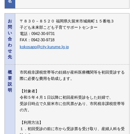
名
お
〒８３０－８５２０ 福岡県久留米市城南町１５番地３
問
子ども未来部こども子育てサポートセンター
い
電話：0942-30-9731
合
FAX：0942-30-9718
わ
kokosapo@city.kurume.lg.jp
せ
先
概
市民税非課税世帯等の妊婦が産科医療機関等を初回受診する
要
際に必要な費用を助成します。
説
明
【対象者】
令和５年４月１日以降に初回産科受診をした妊婦で、
受診日時点で久留米市に住民票があり、市民税非課税世帯等
の方。
【利用方法】
１．初回受診の前に市から受診票を受け取り、産婦人科を受