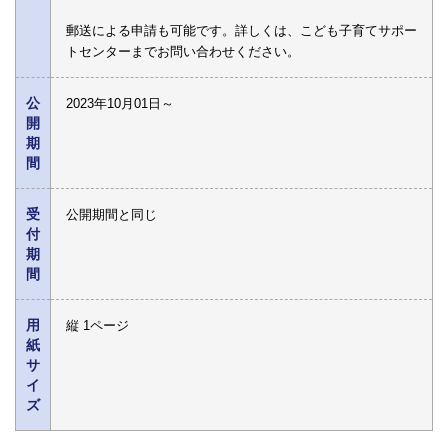
郵送による申請も可能です。詳しくは、こども子育てサポー
トセンターまでお問い合わせください。
公
2023年10月01日～
開
期
間
受
公開期間と同じ
付
期
間
用
縦 1ページ
紙
サ
イ
ズ