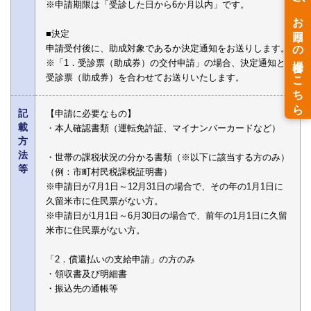
※申請期限は「受診した日から6か月以内」です。
■決定
申請受付後に、助成対象であるか決定通知をお送りします。
※「1．受診票（助成券）の交付申請」の場合、決定通知と
受診票（助成券）を合わせてお送りいたします。
記
【申請に必要なもの】
載
・本人確認書類（運転免許証、マイナンバーカードなど）
方
法
・世帯の課税状況の分かる書類（※以下に該当する方のみ）
等
（例：市町村民税課税証明書）
※申請日が7月1日～12月31日の場合で、その年の1月1日に
久留米市に住民票がない方。
※申請日が1月1日～6月30日の場合で、前年の1月1日に久留
米市に住民票がない方。
「2．償還払いの支給申請」の方のみ
・領収書及び明細書
・振込先の通帳等