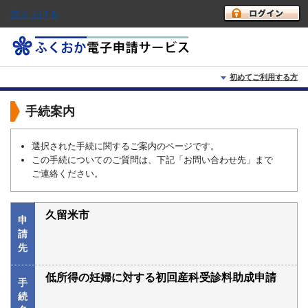
読み上げる
初めてご利用する方
初めて利用する方へ
手続案内
動作環境
選択された手続に関するご案内のページです。
この手続についてのご質問は、下記「お問い合わせ先」まで
利用上の注意
ご連絡ください。
よくあるご質問
久留米市
申
請
先
低所得の妊婦に対する初回産科受診料助成申請
手
続