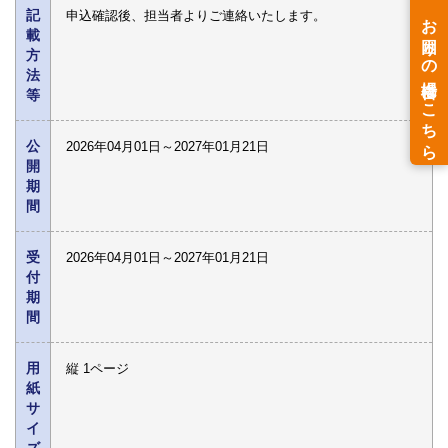
記
申込確認後、担当者よりご連絡いたします。
載
方
法
等
公
2026年04月01日～2027年01月21日
開
期
間
受
2026年04月01日～2027年01月21日
付
期
間
用
縦 1ページ
紙
サ
イ
ズ