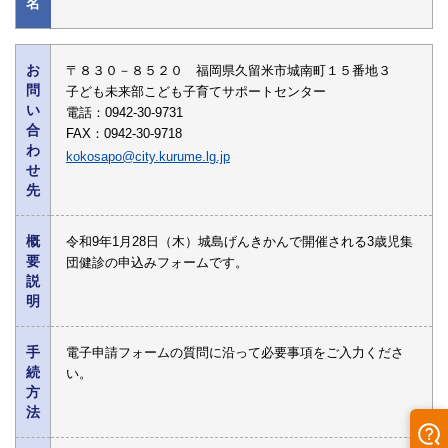
名
お
〒８３０－８５２０ 福岡県久留米市城南町１５番地３
問
子ども未来部こども子育てサポートセンター
い
電話：0942-30-9731
合
FAX：0942-30-9718
わ
kokosapo@city.kurume.lg.jp
せ
先
概
令和9年1月28日（木）城島げんきかんで開催される3歳児集
要
団健診の申込みフォームです。
説
明
手
電子申請フォームの質問に沿って必要事項をご入力くださ
続
い。
方
法