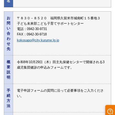
名
お
〒８３０－８５２０ 福岡県久留米市城南町１５番地３
問
子ども未来部こども子育てサポートセンター
い
電話：0942-30-9731
合
FAX：0942-30-9718
わ
kokosapo@city.kurume.lg.jp
せ
先
概
令和8年10月29日（木）田主丸保健センターで開催される3
要
歳児集団健診の申込みフォームです。
説
明
手
電子申請フォームの質問に沿って必要事項をご入力くださ
続
い。
方
法