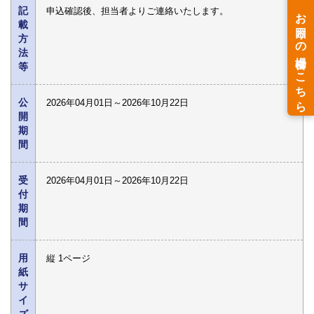
記
申込確認後、担当者よりご連絡いたします。
載
方
法
等
公
2026年04月01日～2026年10月22日
開
期
間
受
2026年04月01日～2026年10月22日
付
期
間
用
縦 1ページ
紙
サ
イ
ズ