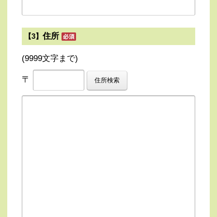
住所
【3】
(9999文字まで)
〒