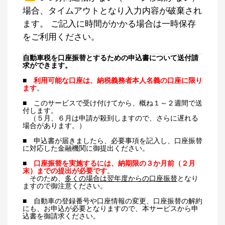
場合、タイムアウトとなり入力内容が破棄され
ます。 ご記入に時間がかかる場合は一時保存
をご利用ください。
自動車税を口座振替とするための申込書について送付請
求ができます。
■
利用可能な口座は、納税義務者本人名義の口座に限り
ます
。
■ このサービスで受け付けてから、概ね１～２週間で送
付します。
（５月、６月は申請が殺到しますので、さらに遅れる
場合があります。）
■ 申込書が届きましたら、必要事項を記入し、口座振替
に対応した金融機関に御提出ください。
■
口座振替を実施するには、納期限の３か月前（２月
末）までの提出が必要です
。
そのため、
多くの場合は翌年度からの口座振替
となり
ますので御注意ください。
■ 自動車の登録番号や口座情報の変更、口座振替の解約
にも、お申込が必要となりますので、本サービスから申
込書を御請求ください。