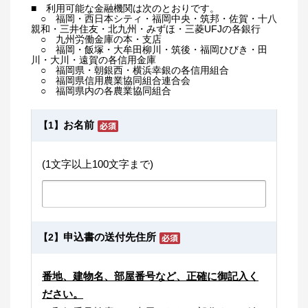
■ 利用可能な金融機関は次のとおりです。
○ 福岡・西日本シティ・福岡中央・筑邦・佐賀・十八
親和・三井住友・北九州・みずほ・三菱UFJの各銀行
○ 九州労働金庫の本・支店
○ 福岡・飯塚・大牟田柳川・筑後・福岡ひびき・田
川・大川・遠賀の各信用金庫
○ 福岡県・朝銀西・横浜幸銀の各信用組合
○ 福岡県信用農業協同組合連合会
○ 福岡県内の各農業協同組合
お名前
【1】
(1文字以上100文字まで)
申込書の送付先住所
【2】
番地、建物名、部屋番号など、正確に御記入く
ださい。