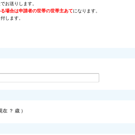
送でお送りします。
いる場合は申請者の世帯の世帯主あて
になります。
送付します。
 現在
？
歳 ）