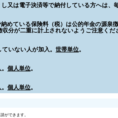
とし又は電子決済等で納付している方へは、
で納めている保険料（税）は公的年金の源泉
徴収分が二重に計上されないようご注意くだ
していない人が加入。
世帯単位
。
入。
個人単位
。
入。
個人単位
。
申請ができます。