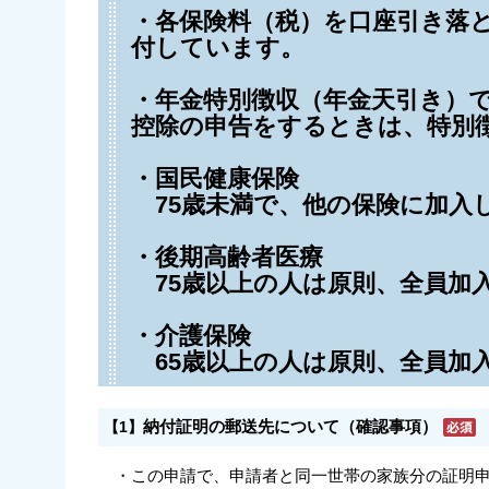
・各保険料（税）を口座引き落
付しています。
・年金特別徴収（年金天引き）
控除の申告をするときは、特別
・国民健康保険
75歳未満で、他の保険に加入
・後期高齢者医療
75歳以上
の人は原則、全員加
・介護保険
65歳以上
の人は原則、全員加
納付証明の郵送先について（確認事項）
【1】
・この申請で、申請者と同一世帯の家族分の証明