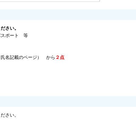
ください。
パスポート 等
（氏名記載のページ） から
２点
ください。