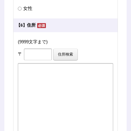
女性
住所
【6】
(9999文字まで)
〒