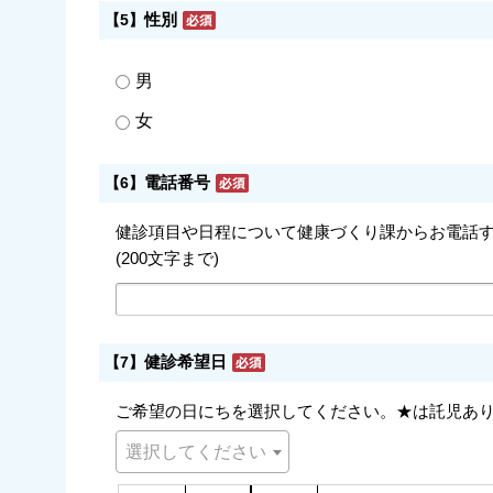
性別
【5】
男
女
電話番号
【6】
健診項目や日程について健康づくり課からお電話
(200文字まで)
健診希望日
【7】
ご希望の日にちを選択してください。★は託児あ
選択してください