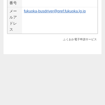
番号
メー
fukuoka-busdriver@pref.fukuoka.lg.jp
ルア
ドレ
ス
ふくおか電子申請サービス