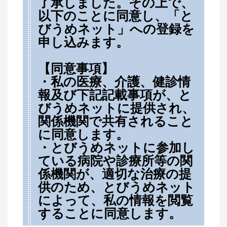
了承しました。その上で、
以下のことに同意し、「と
びうめネット」への登録を
申し込みます。
【同意事項】
・私の医療、介護、健診情
報及び下記記載事項が、と
びうめネットに提供され、
関係機関で共有されること
に同意します。
・とびうめネットに参加し
ている病院や診療所等の関
係機関が、適切な治療の提
供のため、とびうめネット
によって、私の情報を閲覧
することに同意します。